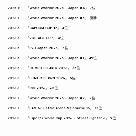
2025.11
『World Warrior 2025 – Japan #4』 7位
2026.1
『World Warrior 2025 – Japan #5』 優勝
2026.3
『CAPCOM CUP 12』 4位
2026.3
『VOLTAGE CUP』 4位
2026.5
『EVO Japan 2026』 3位
2026.5
『World Warrior 2026 – Japan #1』 49位
2026.5
『COMBO BREAKER 2026』 33位
2026.6
『BLINK RESPAWN 2026』 5位
2026.6
『Evo 2026』 65位
2026.7
『World Warrior 2026 – Japan #2』 7位
2026.7
『BAM 16: Battle Arena Melbourne 16』 13位
2026.8
『Esports World Cup 2026 – Street Fighter 6』 9位