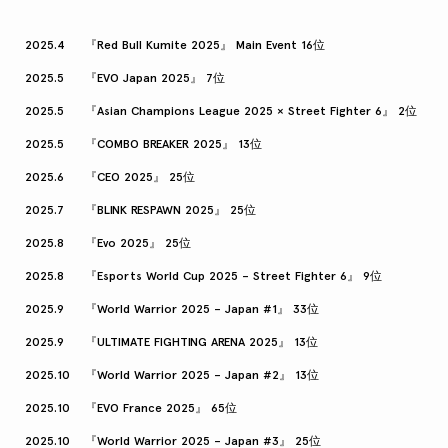
2025.4
『Red Bull Kumite 2025』 Main Event 16位
2025.5
『EVO Japan 2025』 7位
2025.5
『Asian Champions League 2025 × Street Fighter 6』 2位
2025.5
『COMBO BREAKER 2025』 13位
2025.6
『CEO 2025』 25位
2025.7
『BLINK RESPAWN 2025』 25位
2025.8
『Evo 2025』 25位
2025.8
『Esports World Cup 2025 – Street Fighter 6』 9位
2025.9
『World Warrior 2025 – Japan #1』 33位
2025.9
『ULTIMATE FIGHTING ARENA 2025』 13位
2025.10
『World Warrior 2025 – Japan #2』 13位
2025.10
『EVO France 2025』 65位
2025.10
『World Warrior 2025 – Japan #3』 25位