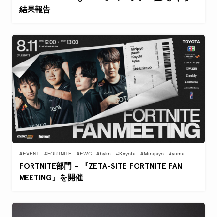
結果報告
#EVENT
#FORTNITE
#EWC
#bykn
#Koyota
#Minipiyo
#yuma
FORTNITE部門 – 『ZETA-SITE FORTNITE FAN
MEETING』を開催