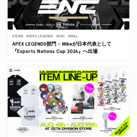
#TEAM
#APEX LEGENDS
#ENC
#Mike
APEX LEGENDS部門 – Mikeが日本代表として
『Esports Nations Cup 2026』へ出場