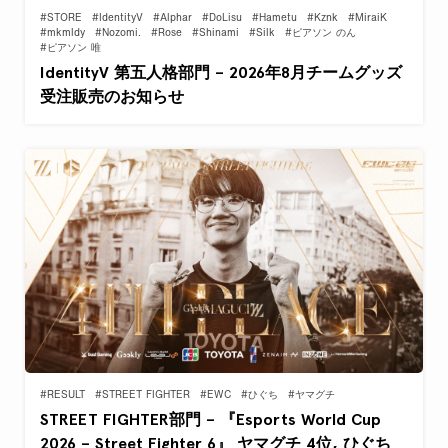
#STORE
#IdentityV
#Alphar
#DoLisu
#Hametu
#Kznk
#MiraiK
#mkmldy
#Nozomi.
#Rose
#Shinami
#Silk
#ピアソン のん
#ピアソン 唯
IdentityV 第五人格部門 – 2026年8月チームグッズ
受注販売のお知らせ
#RESULT
#STREET FIGHTER
#EWC
#ひぐち
#ヤマグチ
STREET FIGHTER部門 – 『Esports World Cup
2026 – Street Fighter 6』 ヤマグチ 4位, ひぐち