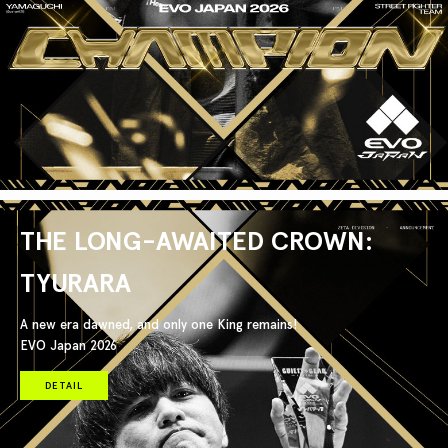
THE LONG-AWAITED CROWN:
TYURARA
A new era dawned, and only one King remains!
EVO Japan 2026
DETAIL