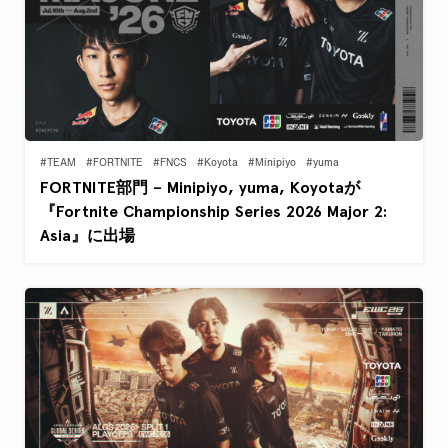
#TEAM
#FORTNITE
#FNCS
#Koyota
#Minipiyo
#yuma
FORTNITE部門 – Minipiyo, yuma, Koyotaが
『Fortnite Championship Series 2026 Major 2:
Asia』に出場