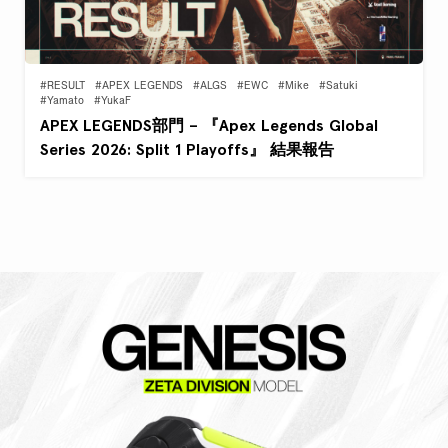
#RESULT
#APEX LEGENDS
#ALGS
#EWC
#Mike
#Satuki
#Yamato
#YukaF
APEX LEGENDS部門 – 『Apex Legends Global
Series 2026: Split 1 Playoffs』 結果報告