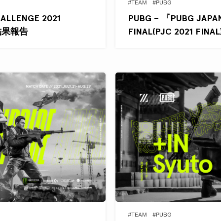
#TEAM
#PUBG
ALLENGE 2021
PUBG – 『PUBG JAPA
)』結果報告
FINAL(PJC 2021 FI
#TEAM
#PUBG