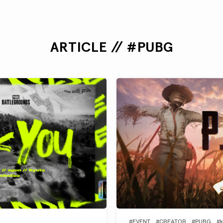
ARTICLE // #PUBG
#EVENT
#CREATOR
#PUBG
#k