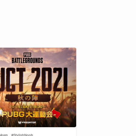
4sen
#StylishNoob