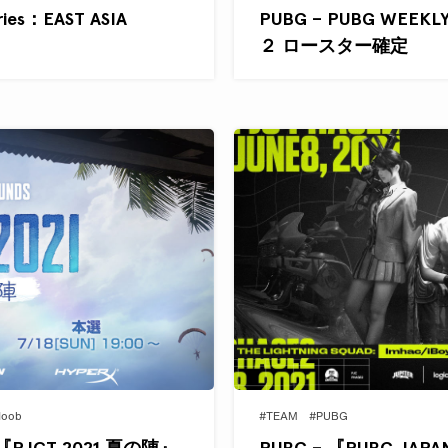
ies：EAST ASIA
PUBG – PUBG WEEKLY 
２ ロースター確定
Noob
#TEAM
#PUBG
『PJCT 2021 夏の陣』
PUBG – 『PUBG JAPA