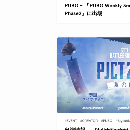
PUBG – 『PUBG Weekly Ser
Phase2』に出場
#EVENT
#CREATOR
#PUBG
#Stylish
出演情報 - StylishNoobが