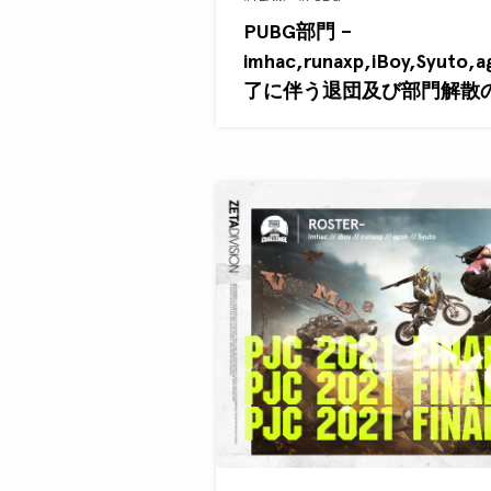
PUBG部門 –
imhac,runaxp,iBoy,Syut
了に伴う退団及び部門解散