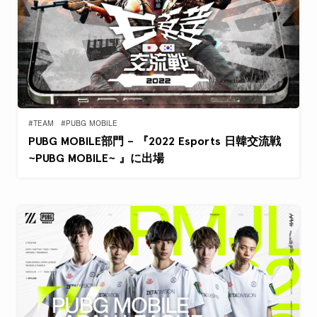
#TEAM
#PUBG MOBILE
PUBG MOBILE部門 – 『2022 Esports 日韓交流戦
~PUBG MOBILE~ 』に出場