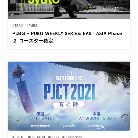
#TEAM
#PUBG
PUBG – PUBG WEEKLY SERIES: EAST ASIA Phase
２ ロースター確定
#EVENT
#CREATOR
#PUBG
#StylishNoob