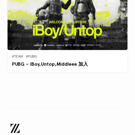
#TEAM
#PUBG
PUBG – iBoy,Untop,Middleee 加入