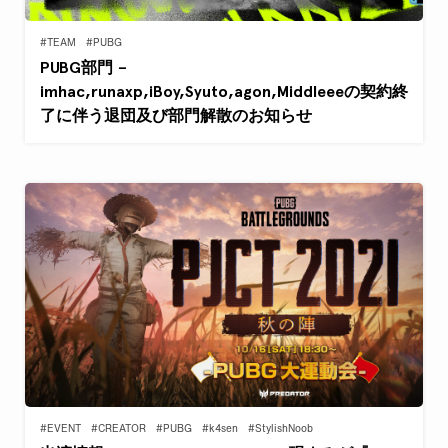
#TEAM
#PUBG
PUBG部門 –
imhac,runaxp,iBoy,Syuto,agon,Middleeeの契約終
了に伴う退団及び部門解散のお知らせ
#EVENT
#CREATOR
#PUBG
#k4sen
#StylishNoob