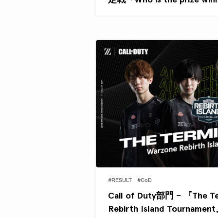
#RESULT
#CoD
Call of Duty部門 – 『The Ter
Rebirth Island Tourna