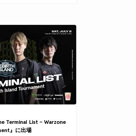
e Terminal List – Warzone
rnament』に出場