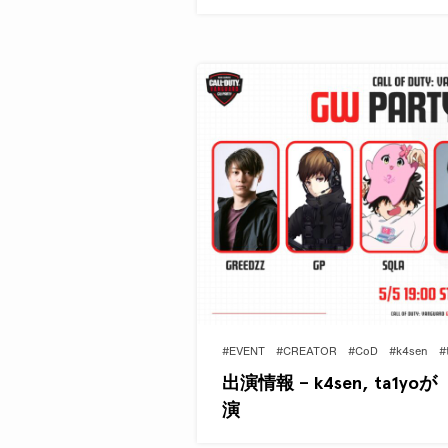
#EVENT
#CREATOR
#CoD
#k4sen
#
出演情報 – k4sen, ta1yoが
演