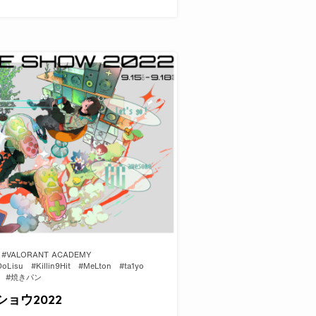
#VALORANT ACADEMY
DoLisu
#Killin9Hit
#MeLton
#ta1yo
#焼きパン
ショウ2022