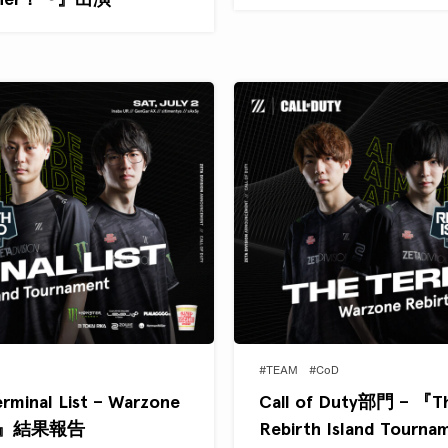
#TEAM
#CoD
minal List – Warzone
Call of Duty部門 – 『Th
ment』結果報告
Rebirth Island Tou