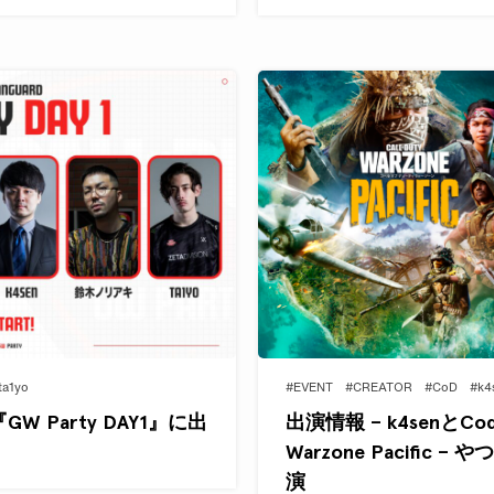
ta1yo
#EVENT
#CREATOR
#CoD
#k4
『GW Party DAY1』に出
出演情報 – k4senとCod
Warzone Pacifi
演