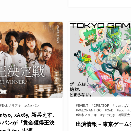
#鈴木ノリアキ
#焼きパン
#EVENT
#CREATOR
#IdentityV
#VALORANT GC
#CoD
#aco
#
entyo, xAxSy, 新兵えす,
#鈴木ノリアキ
#すでたき
#関優太
 焼きパンが『賞金獲得王決
出演情報 – 東京ゲーム
winner？〜』出演