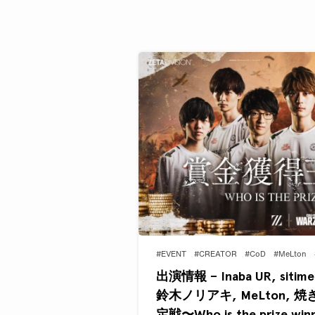
#EVENT
#CREATOR
#CoD
#MeLton
出演情報 – Inaba UR, sitim
鈴木ノリアキ, MeLton,
定戦〜Who is the prize 