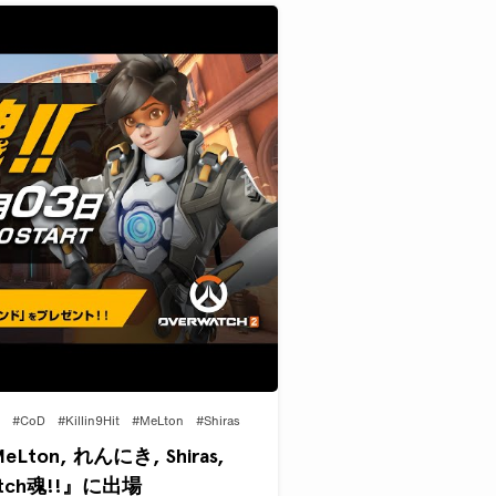
#CoD
#Killin9Hit
#MeLton
#Shiras
MeLton, れんにき, Shiras,
watch魂!!』に出場