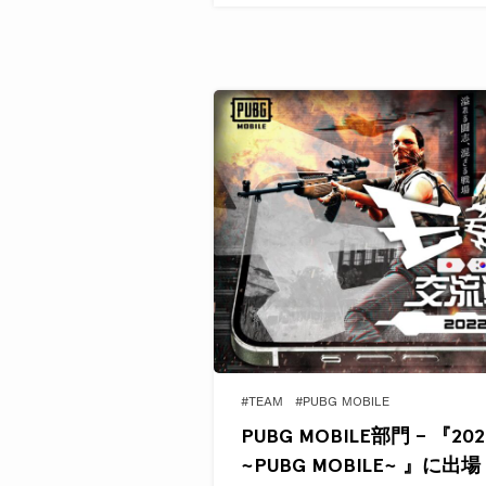
#TEAM
#PUBG MOBILE
PUBG MOBILE部門 – 『20
~PUBG MOBILE~ 』に出場