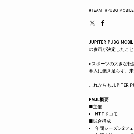
#TEAM
#PUBG MOBILE
JUPITER PUBG M
の参画が決定したこと
eスポーツの大きな転
参入に飽き足らず、来
これからもJUPITER
PMJL概要
■主催
NTTドコモ
■試合構成
年間シーズン2フ