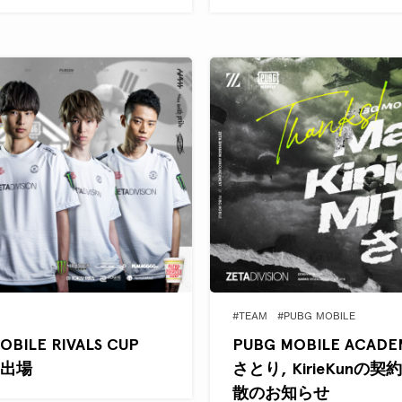
#TEAM
#PUBG MOBILE
OBILE RIVALS CUP
PUBG MOBILE ACADE
』に出場
さとり, KirieKun
散のお知らせ