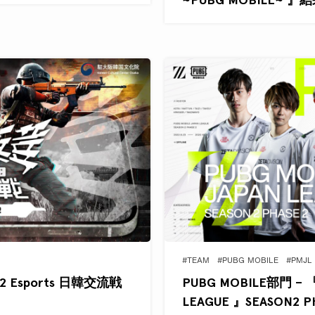
#TEAM
#PUBG MOBILE
#PMJL
22 Esports 日韓交流戦
PUBG MOBILE部門 – 『
LEAGUE 』SEASON2 