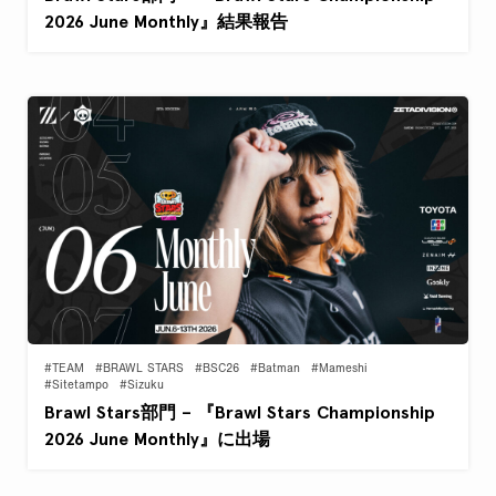
2026 June Monthly』結果報告
#TEAM
#BRAWL STARS
#BSC26
#Batman
#Mameshi
#Sitetampo
#Sizuku
Brawl Stars部門 – 『Brawl Stars Championship
2026 June Monthly』に出場