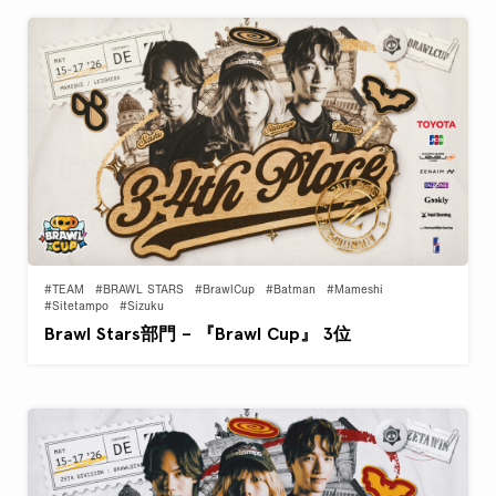
#TEAM
#BRAWL STARS
#BrawlCup
#Batman
#Mameshi
#Sitetampo
#Sizuku
Brawl Stars部門 – 『Brawl Cup』 3位