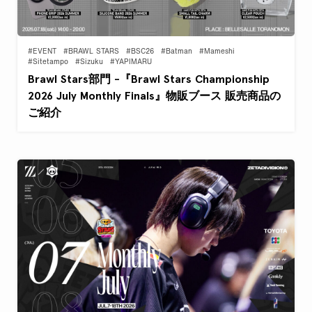
#EVENT
#BRAWL STARS
#BSC26
#Batman
#Mameshi
#Sitetampo
#Sizuku
#YAPIMARU
Brawl Stars部門 -『Brawl Stars Championship
2026 July Monthly Finals』物販ブース 販売商品の
ご紹介