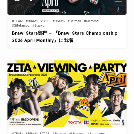
#TEAM
#BRAWL STARS
#BSC26
#Batman
#Mameshi
#Sitetampo
#Sizuku
Brawl Stars部門 – 『Brawl Stars Championship
2026 April Monthly』に出場