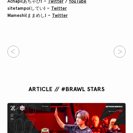
Achapi(あちゃぴ) –
Twitter
/
YouTube
sitetampo(してい) –
Twitter
Mameshi(ままめし) –
Twitter
ARTICLE // #BRAWL STARS