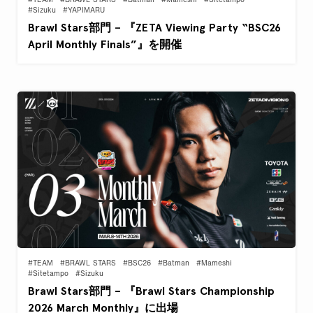
#TEAM
#BRAWL STARS
#Batman
#Mameshi
#Sitetampo
#Sizuku
#YAPIMARU
Brawl Stars部門 – 『ZETA Viewing Party “BSC26
April Monthly Finals”』を開催
#TEAM
#BRAWL STARS
#BSC26
#Batman
#Mameshi
#Sitetampo
#Sizuku
Brawl Stars部門 – 『Brawl Stars Championship
2026 March Monthly』に出場