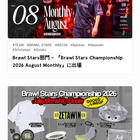
#TEAM
#BRAWL STARS
#BSC26
#Batman
#Mameshi
#Sitetampo
#Sizuku
Brawl Stars部門 – 『Brawl Stars Championship
2026 August Monthly』に出場