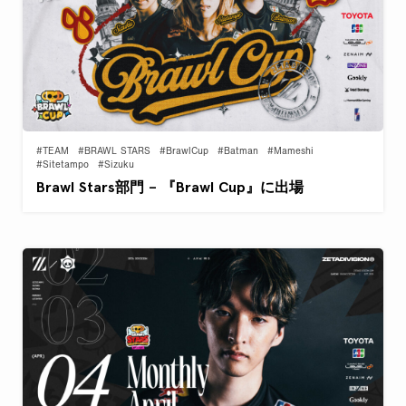
#TEAM
#BRAWL STARS
#BrawlCup
#Batman
#Mameshi
#Sitetampo
#Sizuku
Brawl Stars部門 – 『Brawl Cup』に出場