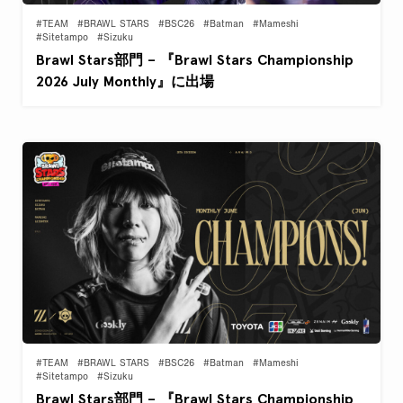
#TEAM
#BRAWL STARS
#BSC26
#Batman
#Mameshi
#Sitetampo
#Sizuku
Brawl Stars部門 – 『Brawl Stars Championship
2026 July Monthly』に出場
#TEAM
#BRAWL STARS
#BSC26
#Batman
#Mameshi
#Sitetampo
#Sizuku
Brawl Stars部門 – 『Brawl Stars Championship