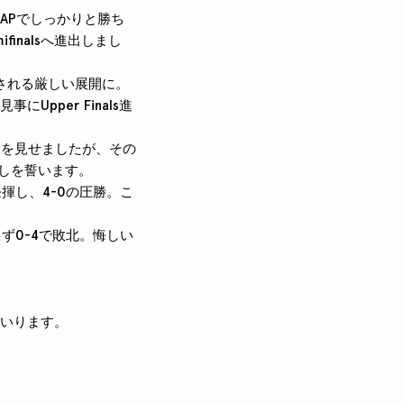
MAPでしっかりと勝ち
finalsへ進出しまし
を返される厳しい展開に。
pper Finals進
り出しを見せましたが、その
返しを誓います。
を発揮し、4-0の圧勝。こ
できず0-4で敗北。悔しい
まいります。