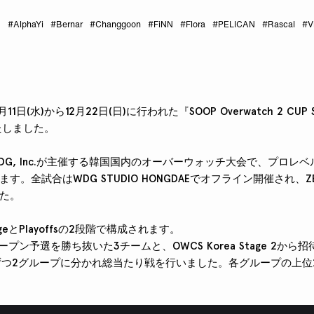
H
#AlphaYi
#Bernar
#Changgoon
#FiNN
#Flora
#PELICAN
#Rascal
#V
11日(水)から12月22日(日)に行われた『SOOP Overwatch 2 CUP S
いたしました。
、WDG, Inc.が主催する韓国国内のオーバーウォッチ大会で、プロ
。全試合はWDG STUDIO HONGDAEでオフライン開催され、ZETA
た。
ageとPlayoffsの2段階で構成されます。
は、オープン予選を勝ち抜いた3チームと、OWCS Korea Stage 2か
つ2グループに分かれ総当たり戦を行いました。各グループの上位2チー