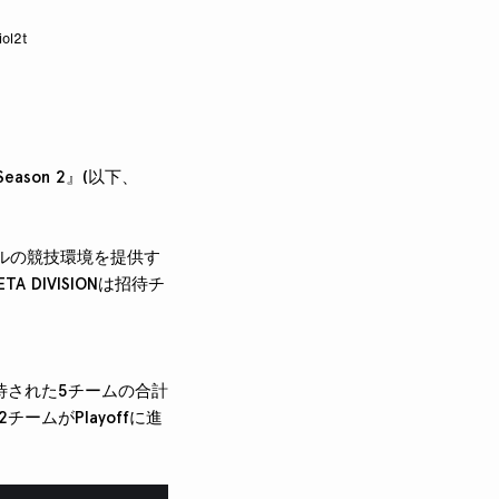
iol2t
eason 2
』(以下、
レベルの競技環境を提供す
 DIVISIONは招待チ
ら招待された5チームの合計
ムがPlayoffに進