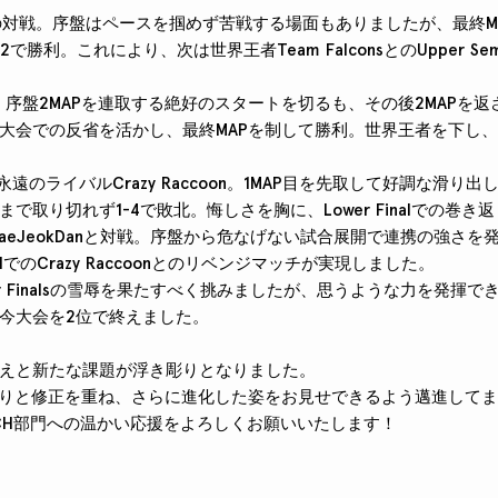
AYとの対戦。序盤はペースを掴めず苦戦する場面もありましたが、最終
勝利。これにより、次は世界王者Team FalconsとのUpper Semi
s戦では、序盤2MAPを連取する絶好のスタートを切るも、その後2MAP
会での反省を活かし、最終MAPを制して勝利。世界王者を下し、見事にU
の相手は永遠のライバルCrazy Raccoon。1MAP目を先取して好調な滑
で取り切れず1-4で敗北。悔しさを胸に、Lower Finalでの巻き
は再びHaeJeokDanと対戦。序盤から危なげない試合展開で連携の強さ
nalでのCrazy Raccoonとのリベンジマッチが実現しました。
はUpper Finalsの雪辱を果たすべく挑みましたが、思うような力を発揮
今大会を2位で終えました。
えと新たな課題が浮き彫りとなりました。
かりと修正を重ね、さらに進化した姿をお見せできるよう邁進して
ATCH部門への温かい応援をよろしくお願いいたします！