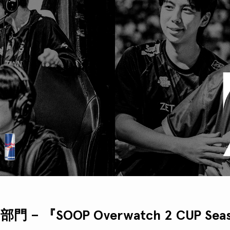
部門 – 『SOOP Overwatch 2 CUP Se