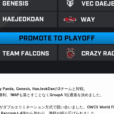
zy Panda, Genesis, HaeJeokDanの3チームと対戦。
勝利、1MAPも落とすことなくGroupA 1位通過を決めました。
ームがダブルエリミネーション方式で競い合いました。OWCS World F
Crazy Raccoonも4強から加わり、激戦が繰り広げられました。