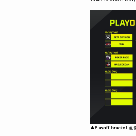
▲Playoff bracket 画