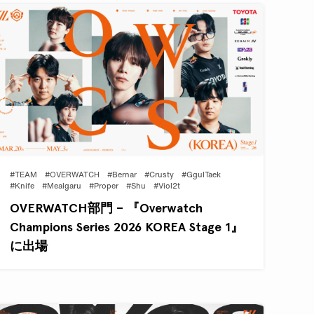
#TEAM
#OVERWATCH
#Bernar
#Crusty
#GgulTaek
#Knife
#Mealgaru
#Proper
#Shu
#Viol2t
OVERWATCH部門 – 『Overwatch
Champions Series 2026 KOREA Stage 1』
に出場