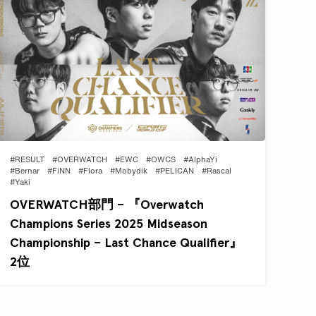
#RESULT
#OVERWATCH
#EWC
#OWCS
#AlphaYi
#Bernar
#FiNN
#Flora
#Mobydik
#PELICAN
#Rascal
#Yaki
OVERWATCH部門 – 『Overwatch
Champions Series 2025 Midseason
Championship – Last Chance Qualifier』
2位