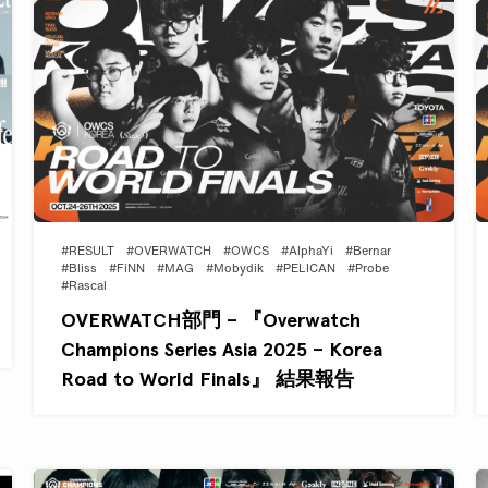
#RESULT
#OVERWATCH
#OWCS
#AlphaYi
#Bernar
#Bliss
#FiNN
#MAG
#Mobydik
#PELICAN
#Probe
#Rascal
OVERWATCH部門 – 『Overwatch
Champions Series Asia 2025 – Korea
Road to World Finals』 結果報告