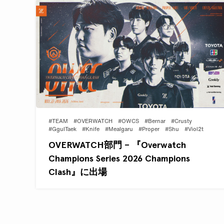
#TEAM
#OVERWATCH
#OWCS
#Bernar
#Crusty
#GgulTaek
#Knife
#Mealgaru
#Proper
#Shu
#Viol2t
OVERWATCH部門 – 『Overwatch
Champions Series 2026 Champions
Clash』に出場