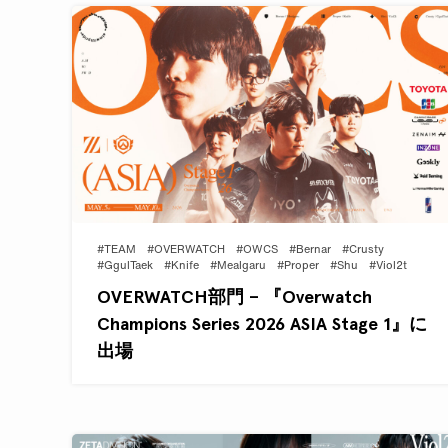
#TEAM
#OVERWATCH
#OWCS
#Bernar
#Crusty
#GgulTaek
#Knife
#Mealgaru
#Proper
#Shu
#Viol2t
OVERWATCH部門 – 『Overwatch
Champions Series 2026 ASIA Stage 1』に
出場