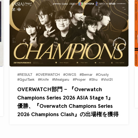
#RESULT
#OVERWATCH
#OWCS
#Bernar
#Crusty
#GgulTaek
#Knife
#Mealgaru
#Proper
#Shu
#Viol2t
OVERWATCH部門 – 『Overwatch
Champions Series 2026 ASIA Stage 1』
優勝、『Overwatch Champions Series
2026 Champions Clash』の出場権を獲得