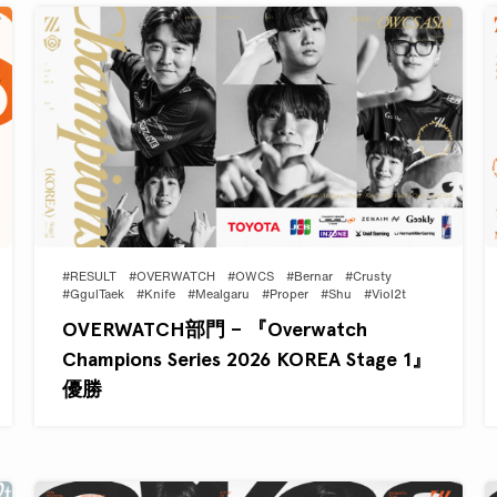
#RESULT
#OVERWATCH
#OWCS
#Bernar
#Crusty
#GgulTaek
#Knife
#Mealgaru
#Proper
#Shu
#Viol2t
OVERWATCH部門 – 『Overwatch
Champions Series 2026 KOREA Stage 1』
優勝