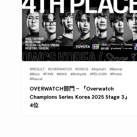
#RESULT
#OVERWATCH
#OWCS
#AlphaYi
#Bernar
#Bliss
#FiNN
#MAG
#Mobydik
#PELICAN
#Probe
#Rascal
OVERWATCH部門 – 『Overwatch
Champions Series Korea 2025 Stage 3』
4位