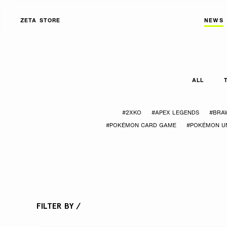
ZETA STORE
NEWS
ALL
#2XKO
#APEX LEGENDS
#BRA
#POKÉMON CARD GAME
#POKÉMON UN
FILTER BY /