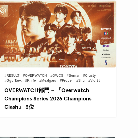
#RESULT
#OVERWATCH
#OWCS
#Bernar
#Crusty
#GgulTaek
#Knife
#Mealgaru
#Proper
#Shu
#Viol2t
OVERWATCH部門 – 『Overwatch
Champions Series 2026 Champions
Clash』 3位