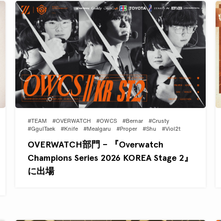
#TEAM
#OVERWATCH
#OWCS
#Bernar
#Crusty
#GgulTaek
#Knife
#Mealgaru
#Proper
#Shu
#Viol2t
OVERWATCH部門 – 『Overwatch
Champions Series 2026 KOREA Stage 2』
に出場