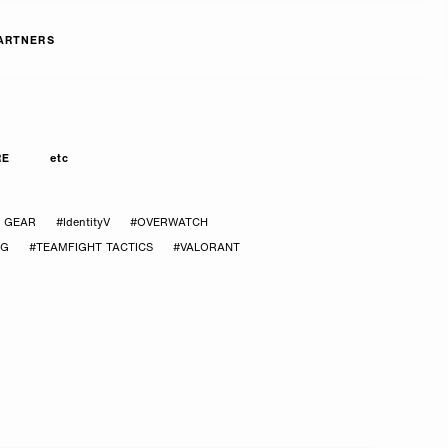
ARTNERS
RE
etc
Y GEAR
#IdentityV
#OVERWATCH
CG
#TEAMFIGHT TACTICS
#VALORANT