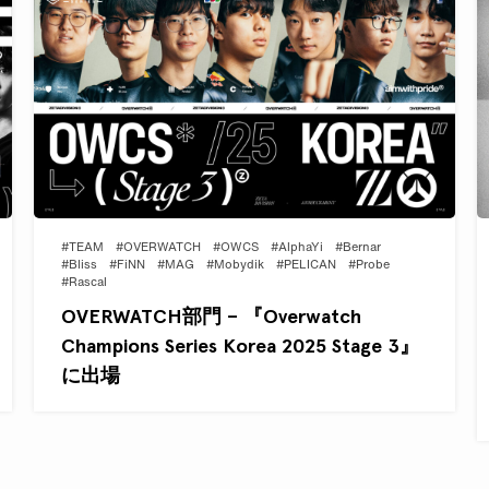
#TEAM
#OVERWATCH
#OWCS
#AlphaYi
#Bernar
#Bliss
#FiNN
#MAG
#Mobydik
#PELICAN
#Probe
#Rascal
OVERWATCH部門 – 『Overwatch
Champions Series Korea 2025 Stage 3』
に出場