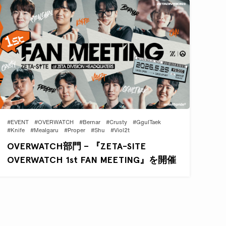
#EVENT
#OVERWATCH
#Bernar
#Crusty
#GgulTaek
#Knife
#Mealgaru
#Proper
#Shu
#Viol2t
OVERWATCH部門 – 『ZETA-SITE
OVERWATCH 1st FAN MEETING』を開催