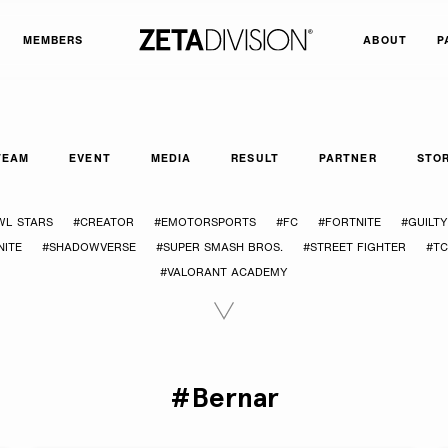
MEMBERS
ABOUT
P
TEAM
EVENT
MEDIA
RESULT
PARTNER
STO
WL STARS
#CREATOR
#EMOTORSPORTS
#FC
#FORTNITE
#GUILT
ITE
#SHADOWVERSE
#SUPER SMASH BROS.
#STREET FIGHTER
#T
#VALORANT ACADEMY
#Bernar