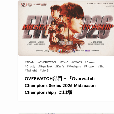
#TEAM
#OVERWATCH
#EWC
#OWCS
#Bernar
#Crusty
#GgulTaek
#Knife
#Mealgaru
#Proper
#Shu
#Twilight
#Viol2t
OVERWATCH部門 – 『Overwatch
Champions Series 2026 Midseason
Championship』に出場