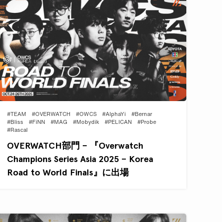
#TEAM
#OVERWATCH
#OWCS
#AlphaYi
#Bernar
#Bliss
#FiNN
#MAG
#Mobydik
#PELICAN
#Probe
#Rascal
OVERWATCH部門 – 『Overwatch
Champions Series Asia 2025 – Korea
Road to World Finals』に出場