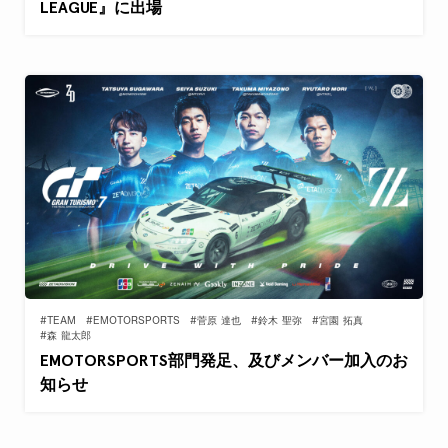
LEAGUE』に出場
#TEAM
#EMOTORSPORTS
#菅原 達也
#鈴木 聖弥
#宮園 拓真
#森 龍太郎
EMOTORSPORTS部門発足、及びメンバー加入のお
知らせ