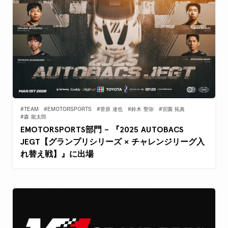
#TEAM
#EMOTORSPORTS
#菅原 達也
#鈴木 聖弥
#宮園 拓真
#森 龍太郎
EMOTORSPORTS部門 – 『2025 AUTOBACS
JEGT【グランプリシリーズ × チャレンジリーグ入
れ替え戦】』に出場