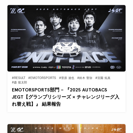
#RESULT
#EMOTORSPORTS
#菅原 達也
#鈴木 聖弥
#宮園 拓真
#森 龍太郎
EMOTORSPORTS部門 – 『2025 AUTOBACS
JEGT【グランプリシリーズ × チャレンジリーグ入
れ替え戦】』 結果報告