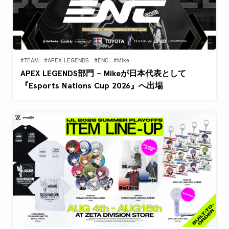
#TEAM
#APEX LEGENDS
#ENC
#Mike
APEX LEGENDS部門 – Mikeが日本代表として
『Esports Nations Cup 2026』へ出場