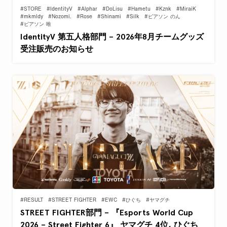
#STORE
#IdentityV
#Alphar
#DoLisu
#Hametu
#Kznk
#MiraiK
#mkmldy
#Nozomi.
#Rose
#Shinami
#Silk
#ピアソン のん
#ピアソン 唯
IdentityV 第五人格部門 – 2026年8月チームグッズ
受注販売のお知らせ
#RESULT
#STREET FIGHTER
#EWC
#ひぐち
#ヤマグチ
STREET FIGHTER部門 – 『Esports World Cup
2026 – Street Fighter 6』 ヤマグチ 4位, ひぐち