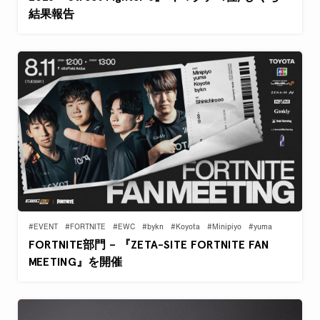
結果報告
#EVENT
#FORTNITE
#EWC
#bykn
#Koyota
#Minipiyo
#yuma
FORTNITE部門 – 『ZETA-SITE FORTNITE FAN
MEETING』を開催