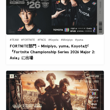
#TEAM
#FORTNITE
#FNCS
#Koyota
#Minipiyo
#yuma
FORTNITE部門 – Minipiyo, yuma, Koyotaが
『Fortnite Championship Series 2026 Major 2:
Asia』に出場