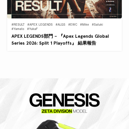
#RESULT
#APEX LEGENDS
#ALGS
#EWC
#Mike
#Satuki
#Yamato
#YukaF
APEX LEGENDS部門 – 『Apex Legends Global
Series 2026: Split 1 Playoffs』 結果報告