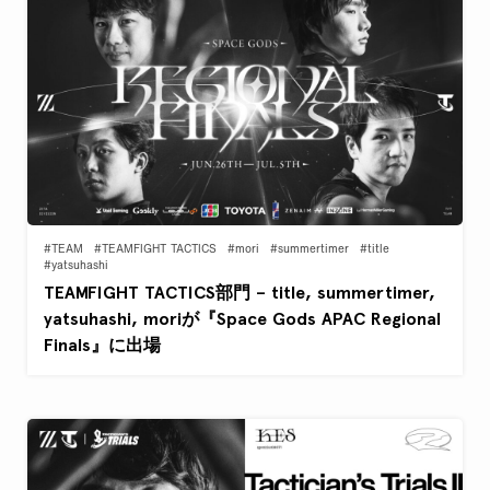
#TEAM
#TEAMFIGHT TACTICS
#mori
#summertimer
#title
#yatsuhashi
TEAMFIGHT TACTICS部門 – title, summertimer,
yatsuhashi, moriが『Space Gods APAC Regional
Finals』に出場