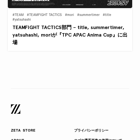
#TEAM
#TEAMFIGHT TACTICS
#mori
#summertimer
#title
#yatsuhashi
TEAMFIGHT TACTICS部門 – title, summertimer,
yatsuhashi, moriが『TPC APAC Anima Cup』に出
場
ZETA STORE
プライバシーポリシー