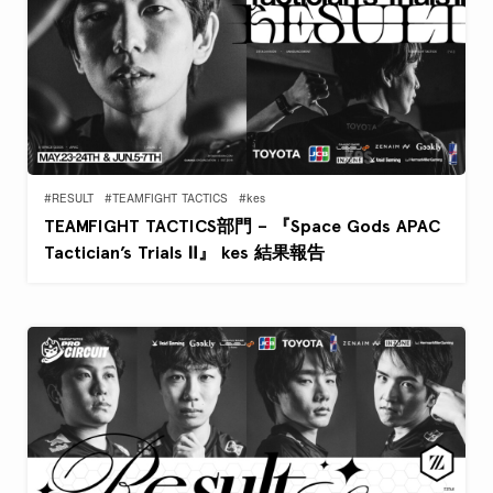
#RESULT
#TEAMFIGHT TACTICS
#kes
TEAMFIGHT TACTICS部門 – 『Space Gods APAC
Tactician’s Trials Ⅱ』 kes 結果報告