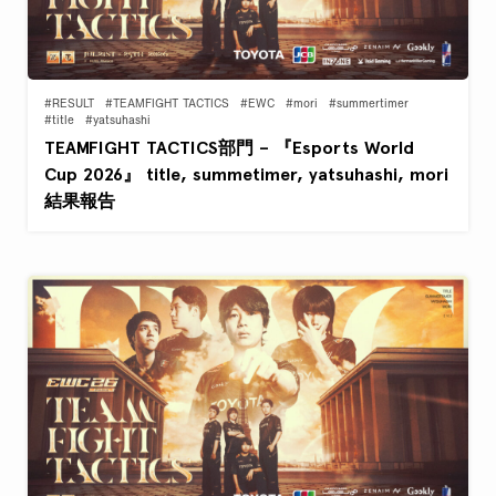
#RESULT
#TEAMFIGHT TACTICS
#EWC
#mori
#summertimer
#title
#yatsuhashi
TEAMFIGHT TACTICS部門 – 『Esports World
Cup 2026』 title, summetimer, yatsuhashi, mori
結果報告