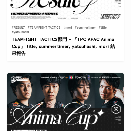
#RESULT
#TEAMFIGHT TACTICS
#mori
#summertimer
#title
#yatsuhashi
TEAMFIGHT TACTICS部門 – 『TPC APAC Anima
Cup』 title, summertimer, yatsuhashi, mori 結
果報告