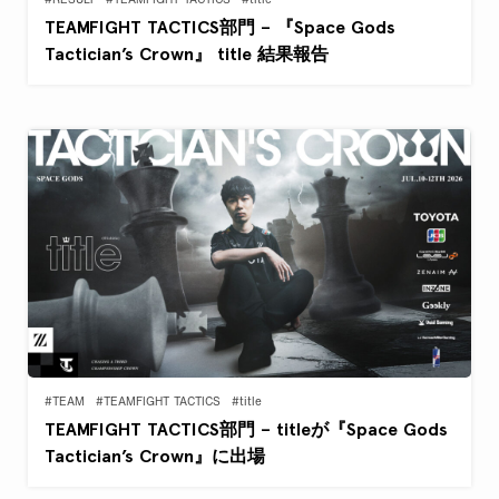
#RESULT
#TEAMFIGHT TACTICS
#title
TEAMFIGHT TACTICS部門 – 『Space Gods
Tactician’s Crown』 title 結果報告
#TEAM
#TEAMFIGHT TACTICS
#title
TEAMFIGHT TACTICS部門 – titleが『Space Gods
Tactician’s Crown』に出場