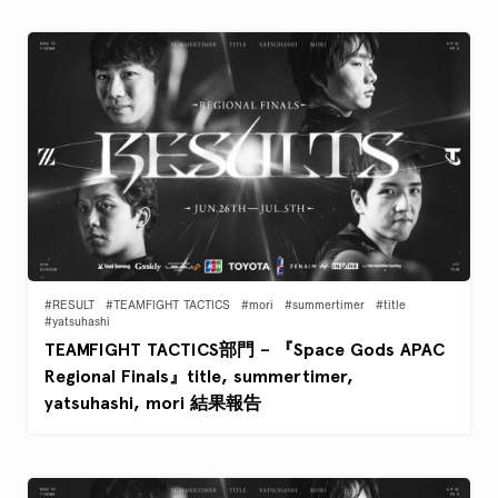
#RESULT
#TEAMFIGHT TACTICS
#mori
#summertimer
#title
#yatsuhashi
TEAMFIGHT TACTICS部門 – 『Space Gods APAC
Regional Finals』title, summertimer,
yatsuhashi, mori 結果報告