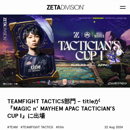
TEAMFIGHT TACTICS部門 – titleが
『MAGIC n’ MAYHEM APAC TACTICIAN’S
CUP Ⅰ』に出場
#TEAM
#TEAMFIGHT TACTICS
#title
22 Aug 2024