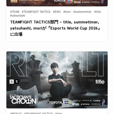
#TEAM
#TEAMFIGHT TACTICS
#EWC
#mori
#summertimer
#title
#yatsuhashi
TEAMFIGHT TACTICS部門 – title, summetimer,
yatsuhashi, moriが『Esports World Cup 2026』
に出場