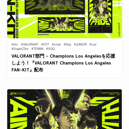
#etc
#VALORANT
#VCT
#crow
#Dep
#JUNiOR
#Laz
#SugarZ3ro
#TENNN
#XQQ
VALORANT部門 – Champions Los Angelesを応援
しよう！『VALORANT Champions Los Angeles
FAN-KIT』配布