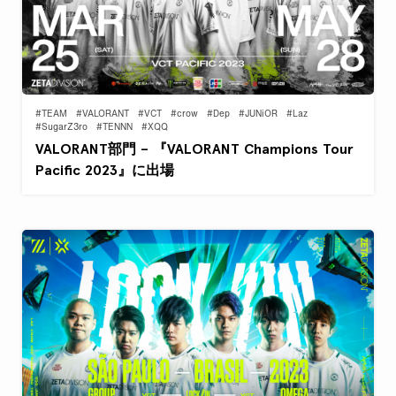
#TEAM
#VALORANT
#VCT
#crow
#Dep
#JUNiOR
#Laz
#SugarZ3ro
#TENNN
#XQQ
VALORANT部門 – 『VALORANT Champions Tour
Pacific 2023』に出場