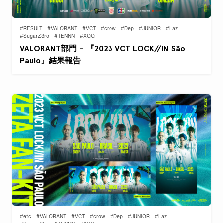
#RESULT
#VALORANT
#VCT
#crow
#Dep
#JUNiOR
#Laz
#SugarZ3ro
#TENNN
#XQQ
VALORANT部門 – 『2023 VCT LOCK//IN São
Paulo』結果報告
#etc
#VALORANT
#VCT
#crow
#Dep
#JUNiOR
#Laz