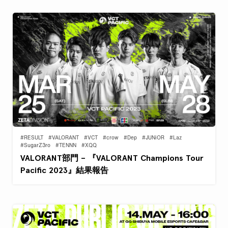
#RESULT
#VALORANT
#VCT
#crow
#Dep
#JUNiOR
#Laz
#SugarZ3ro
#TENNN
#XQQ
VALORANT部門 – 『VALORANT Champions Tour
Pacific 2023』結果報告