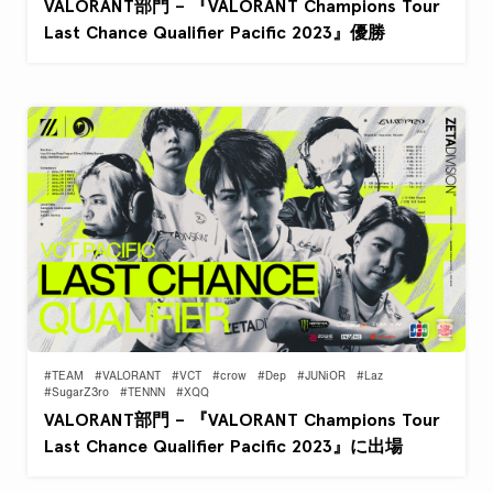
VALORANT部門 – 『VALORANT Champions Tour
Last Chance Qualifier Pacific 2023』優勝
#TEAM
#VALORANT
#VCT
#crow
#Dep
#JUNiOR
#Laz
#SugarZ3ro
#TENNN
#XQQ
VALORANT部門 – 『VALORANT Champions Tour
Last Chance Qualifier Pacific 2023』に出場