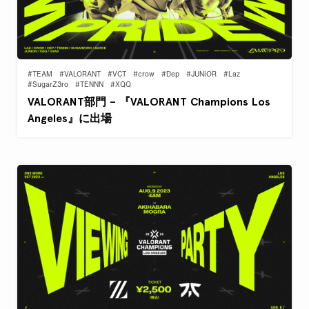
#TEAM
#VALORANT
#VCT
#crow
#Dep
#JUNiOR
#Laz
#SugarZ3ro
#TENNN
#XQQ
VALORANT部門 – 『VALORANT Champions Los
Angeles』に出場