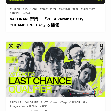
#EVENT
#VALORANT
#crow
#Dep
#JUNiOR
#Laz
#SugarZ3ro
#TENNN
#XQQ
VALORANT部門 – 『ZETA Viewing Party
“CHAMPIONS LA”』を開催
#RESULT
#VALORANT
#VCT
#crow
#Dep
#JUNiOR
#Laz
#SugarZ3ro
#TENNN
#XQQ