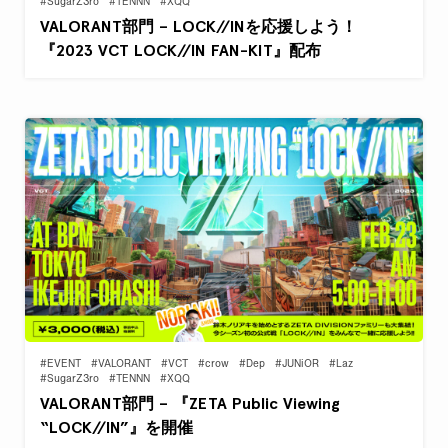
#SugarZ3ro
#TENNN
#XQQ
VALORANT部門 – LOCK//INを応援しよう！
『2023 VCT LOCK//IN FAN-KIT』配布
#EVENT
#VALORANT
#VCT
#crow
#Dep
#JUNiOR
#Laz
#SugarZ3ro
#TENNN
#XQQ
VALORANT部門 – 『ZETA Public Viewing
“LOCK//IN”』を開催