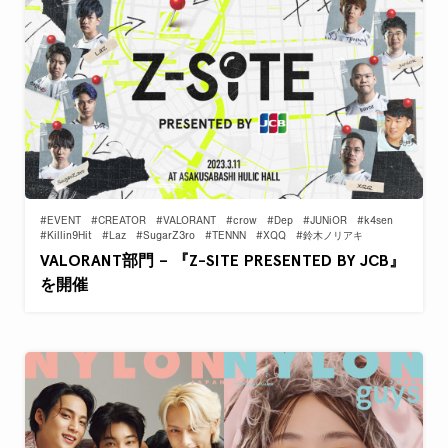
#EVENT
#CREATOR
#VALORANT
#crow
#Dep
#JUNiOR
#k4sen
#Killin9Hit
#Laz
#SugarZ3ro
#TENNN
#XQQ
#鈴木ノリアキ
VALORANT部門 – 『Z-SITE PRESENTED BY JCB』
を開催