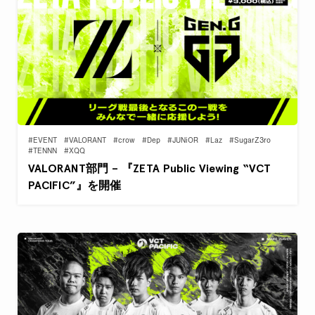
#EVENT
#VALORANT
#crow
#Dep
#JUNiOR
#Laz
#SugarZ3ro
#TENNN
#XQQ
VALORANT部門 – 『ZETA Public Viewing “VCT
PACIFIC”』を開催