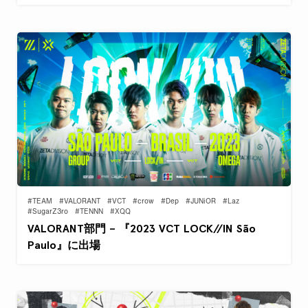
#TEAM
#VALORANT
#VCT
#crow
#Dep
#JUNiOR
#Laz
#SugarZ3ro
#TENNN
#XQQ
VALORANT部門 – 『2023 VCT LOCK//IN São
Paulo』に出場