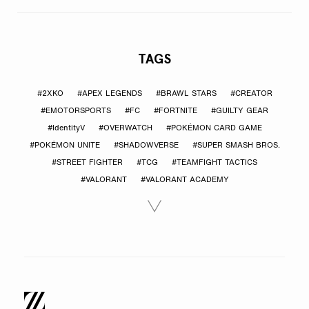
TAGS
#2XKO
#APEX LEGENDS
#BRAWL STARS
#CREATOR
#EMOTORSPORTS
#FC
#FORTNITE
#GUILTY GEAR
#IdentityV
#OVERWATCH
#POKÉMON CARD GAME
#POKÉMON UNITE
#SHADOWVERSE
#SUPER SMASH BROS.
#STREET FIGHTER
#TCG
#TEAMFIGHT TACTICS
#VALORANT
#VALORANT ACADEMY