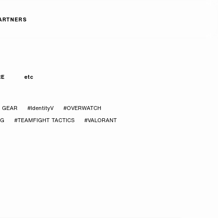
ARTNERS
RE
etc
Y GEAR
#IdentityV
#OVERWATCH
CG
#TEAMFIGHT TACTICS
#VALORANT