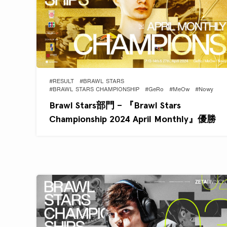
#RESULT
#BRAWL STARS
#BRAWL STARS CHAMPIONSHIP
#GeRo
#MeOw
#Nowy
Brawl Stars部門 – 『Brawl Stars
Championship 2024 April Monthly』優勝