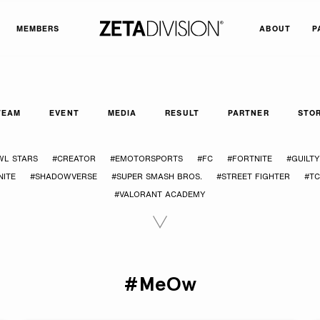
MEMBERS
ABOUT
P
TEAM
EVENT
MEDIA
RESULT
PARTNER
STO
WL STARS
#CREATOR
#EMOTORSPORTS
#FC
#FORTNITE
#GUILT
ITE
#SHADOWVERSE
#SUPER SMASH BROS.
#STREET FIGHTER
#T
#VALORANT ACADEMY
#MeOw