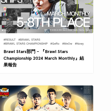
#RESULT
#BRAWL STARS
#BRAWL STARS CHAMPIONSHIP
#GeRo
#MeOw
#Nowy
Brawl Stars部門 – 『Brawl Stars
Championship 2024 March Monthly』結
果報告