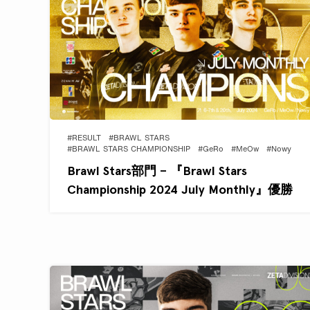
#RESULT
#BRAWL STARS
#BRAWL STARS CHAMPIONSHIP
#GeRo
#MeOw
#Nowy
Brawl Stars部門 – 『Brawl Stars
Championship 2024 July Monthly』優勝