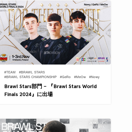
#TEAM
#BRAWL STARS
#BRAWL STARS CHAMPIONSHIP
#GeRo
#MeOw
#Nowy
Brawl Stars部門 – 『Brawl Stars World
Finals 2024』に出場