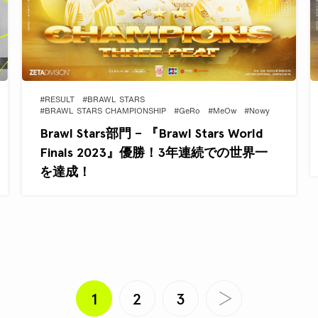
#RESULT
#BRAWL STARS
#BRAWL STARS CHAMPIONSHIP
#GeRo
#MeOw
#Nowy
Brawl Stars部門 – 『Brawl Stars World
Finals 2023』優勝！3年連続での世界一
を達成！
1
2
3