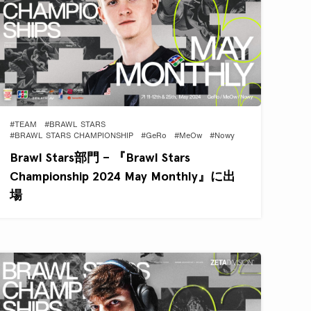
#TEAM
#BRAWL STARS
#BRAWL STARS CHAMPIONSHIP
#GeRo
#MeOw
#Nowy
Brawl Stars部門 – 『Brawl Stars
Championship 2024 May Monthly』に出
場