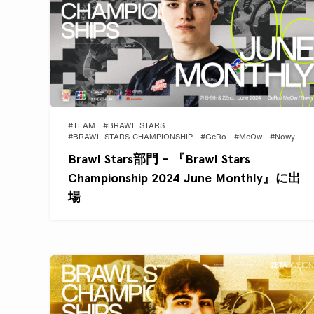
#TEAM
#BRAWL STARS
#BRAWL STARS CHAMPIONSHIP
#GeRo
#MeOw
#Nowy
Brawl Stars部門 – 『Brawl Stars
Championship 2024 June Monthly』に出
場