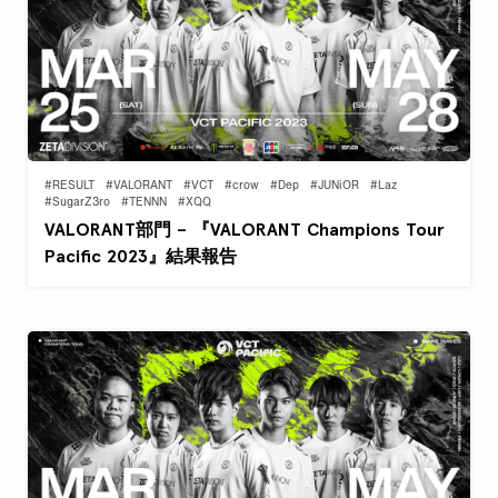
#RESULT
#VALORANT
#VCT
#crow
#Dep
#JUNiOR
#Laz
#SugarZ3ro
#TENNN
#XQQ
VALORANT部門 – 『VALORANT Champions Tour
Pacific 2023』結果報告