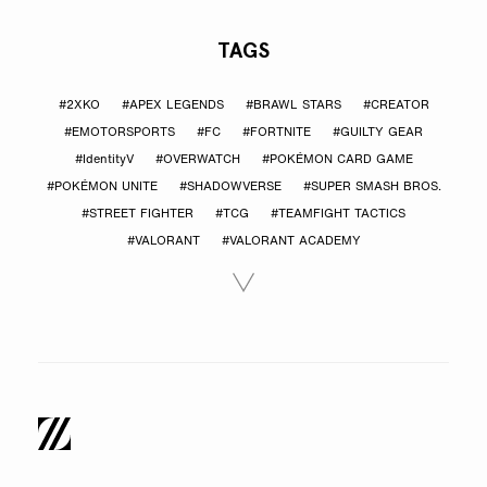
TAGS
#2XKO
#APEX LEGENDS
#BRAWL STARS
#CREATOR
#EMOTORSPORTS
#FC
#FORTNITE
#GUILTY GEAR
#IdentityV
#OVERWATCH
#POKÉMON CARD GAME
#POKÉMON UNITE
#SHADOWVERSE
#SUPER SMASH BROS.
#STREET FIGHTER
#TCG
#TEAMFIGHT TACTICS
#VALORANT
#VALORANT ACADEMY