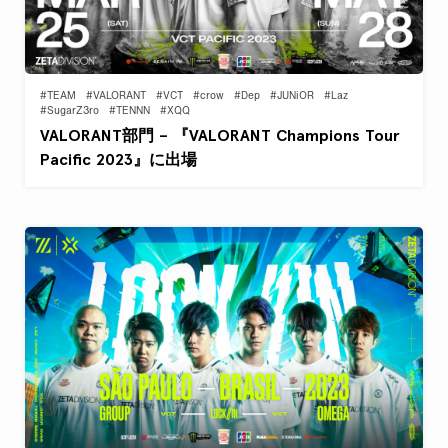
#TEAM
#VALORANT
#VCT
#crow
#Dep
#JUNiOR
#Laz
#SugarZ3ro
#TENNN
#XQQ
VALORANT部門 – 『VALORANT Champions Tour
Pacific 2023』に出場