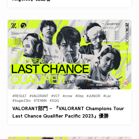
#RESULT
#VALORANT
#VCT
#crow
#Dep
#JUNiOR
#Laz
#SugarZ3ro
#TENNN
#XQQ
VALORANT部門 – 『VALORANT Champions Tour
Last Chance Qualifier Pacific 2023』優勝