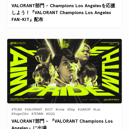
VALORANT部門 – Champions Los Angelesを応援
しよう！『VALORANT Champions Los Angeles
FAN-KIT』配布
#TEAM
#VALORANT
#VCT
#crow
#Dep
#JUNiOR
#Laz
#SugarZ3ro
#TENNN
#XQQ
VALORANT部門 – 『VALORANT Champions Los
Angeles』に出場