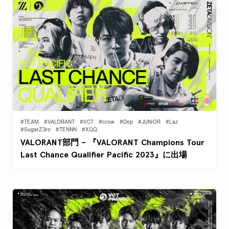
#TEAM
#VALORANT
#VCT
#crow
#Dep
#JUNiOR
#Laz
#SugarZ3ro
#TENNN
#XQQ
VALORANT部門 – 『VALORANT Champions Tour
Last Chance Qualifier Pacific 2023』に出場