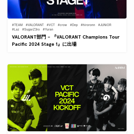
#TEAM
#VALORANT
#VCT
#crow
#Dep
#hiroronn
#JUNiOR
#Laz
#SugarZ3ro
#Yuran
VALORANT部門 – 『VALORANT Champions Tour
Pacific 2024 Stage 1』に出場