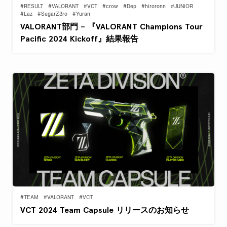
#RESULT
#VALORANT
#VCT
#crow
#Dep
#hiroronn
#JUNiOR
#Laz
#SugarZ3ro
#Yuran
VALORANT部門 – 『VALORANT Champions Tour
Pacific 2024 Kickoff』結果報告
#TEAM
#VALORANT
#VCT
VCT 2024 Team Capsule リリースのお知らせ