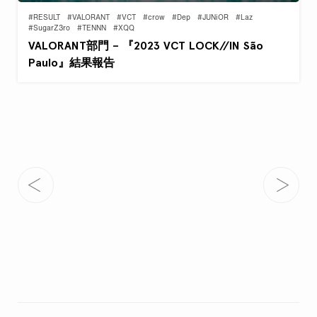
#RESULT
#VALORANT
#VCT
#crow
#Dep
#JUNiOR
#Laz
#SugarZ3ro
#TENNN
#XQQ
VALORANT部門 – 『2023 VCT LOCK//IN São
Paulo』結果報告