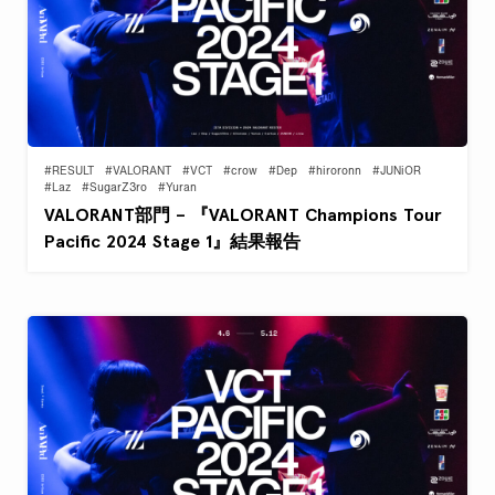
#RESULT
#VALORANT
#VCT
#crow
#Dep
#hiroronn
#JUNiOR
#Laz
#SugarZ3ro
#Yuran
VALORANT部門 – 『VALORANT Champions Tour
Pacific 2024 Stage 1』結果報告