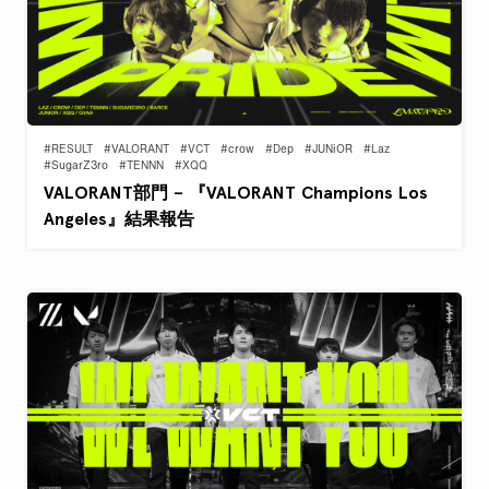
#RESULT
#VALORANT
#VCT
#crow
#Dep
#JUNiOR
#Laz
#SugarZ3ro
#TENNN
#XQQ
VALORANT部門 – 『VALORANT Champions Los
Angeles』結果報告