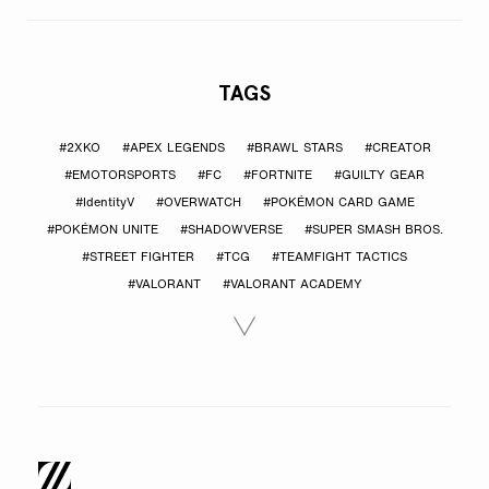
TAGS
#2XKO
#APEX LEGENDS
#BRAWL STARS
#CREATOR
#EMOTORSPORTS
#FC
#FORTNITE
#GUILTY GEAR
#IdentityV
#OVERWATCH
#POKÉMON CARD GAME
#POKÉMON UNITE
#SHADOWVERSE
#SUPER SMASH BROS.
#STREET FIGHTER
#TCG
#TEAMFIGHT TACTICS
#VALORANT
#VALORANT ACADEMY