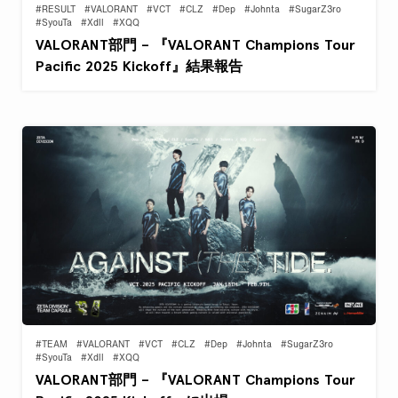
#RESULT
#VALORANT
#VCT
#CLZ
#Dep
#Johnta
#SugarZ3ro
#SyouTa
#Xdll
#XQQ
VALORANT部門 – 『VALORANT Champions Tour
Pacific 2025 Kickoff』結果報告
#TEAM
#VALORANT
#VCT
#CLZ
#Dep
#Johnta
#SugarZ3ro
#SyouTa
#Xdll
#XQQ
VALORANT部門 – 『VALORANT Champions Tour