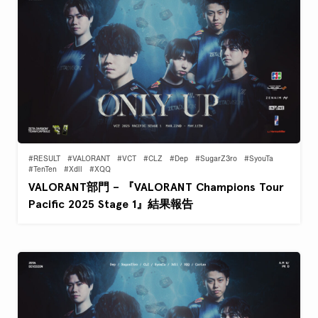
#RESULT
#VALORANT
#VCT
#CLZ
#Dep
#SugarZ3ro
#SyouTa
#TenTen
#Xdll
#XQQ
VALORANT部門 – 『VALORANT Champions Tour
Pacific 2025 Stage 1』結果報告