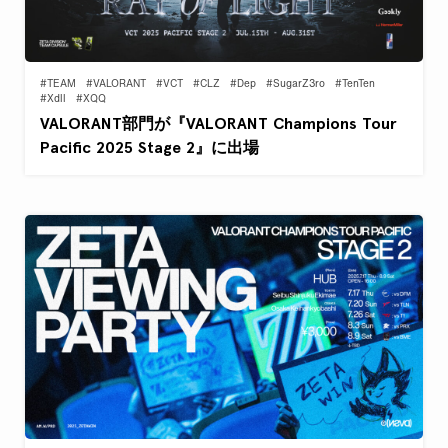
#TEAM
#VALORANT
#VCT
#CLZ
#Dep
#SugarZ3ro
#TenTen
#Xdll
#XQQ
VALORANT部門が『VALORANT Champions Tour
Pacific 2025 Stage 2』に出場