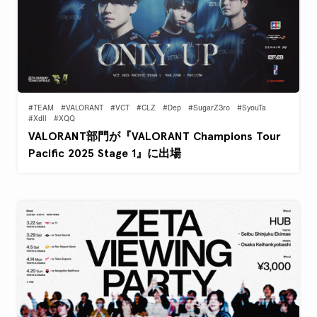
#TEAM
#VALORANT
#VCT
#CLZ
#Dep
#SugarZ3ro
#SyouTa
#Xdll
#XQQ
VALORANT部門が『VALORANT Champions Tour
Pacific 2025 Stage 1』に出場