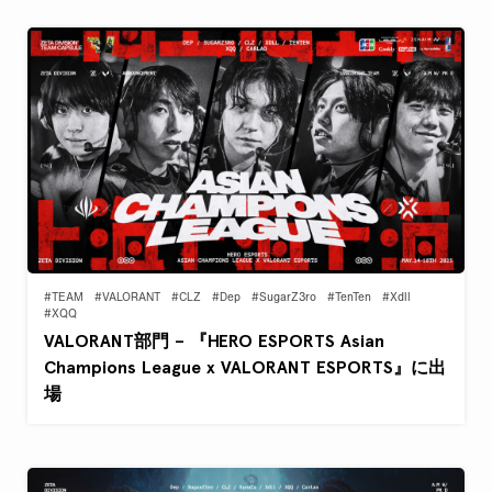
#TEAM
#VALORANT
#CLZ
#Dep
#SugarZ3ro
#TenTen
#Xdll
#XQQ
VALORANT部門 – 『HERO ESPORTS Asian
Champions League x VALORANT ESPORTS』に出
場