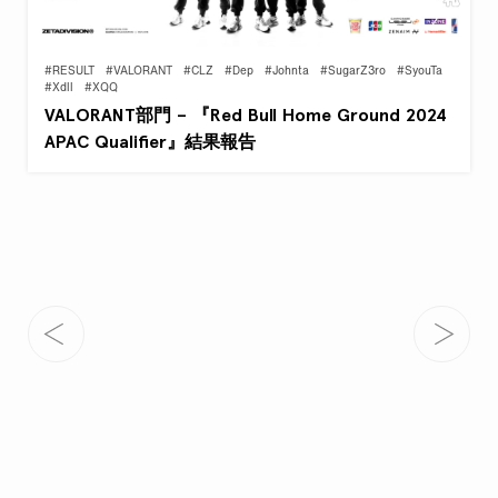
#RESULT
#VALORANT
#CLZ
#Dep
#Johnta
#SugarZ3ro
#SyouTa
#Xdll
#XQQ
VALORANT部門 – 『Red Bull Home Ground 2024
APAC Qualifier』結果報告