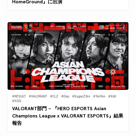
HomeGround』に出演
#RESULT
#VALORANT
#CLZ
#Dep
#SugarZ3ro
#TenTen
#Xdll
#XQQ
VALORANT部門 – 『HERO ESPORTS Asian
Champions League x VALORANT ESPORTS』結果
報告