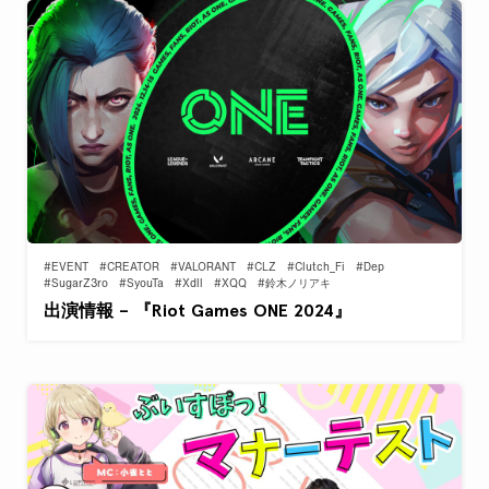
#EVENT
#CREATOR
#VALORANT
#CLZ
#Clutch_Fi
#Dep
#SugarZ3ro
#SyouTa
#Xdll
#XQQ
#鈴木ノリアキ
出演情報 – 『Riot Games ONE 2024』