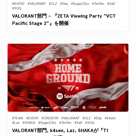
#EVENT
#VALORANT
#CLZ
#Dep
#SugarZ3ro
#TenTen
#Xdll
#XQQ
VALORANT部門 – 『ZETA Viewing Party “VCT
Pacific Stage 2”』を開催
#TEAM
#EVENT
#CREATOR
#VALORANT
#CLZ
#Dep
#k4sen
#Laz
#SHAKA
#SugarZ3ro
#TenTen
#Xdll
#XQQ
VALORANT部門, k4sen, Laz, SHAKAが『T1