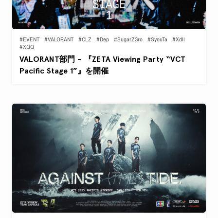
#EVENT
#VALORANT
#CLZ
#Dep
#SugarZ3ro
#SyouTa
#Xdll
#XQQ
VALORANT部門 – 『ZETA Viewing Party “VCT
Pacific Stage 1”』を開催