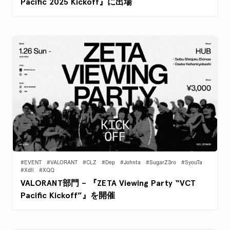
Pacific 2025 Kickoff』に出場
#EVENT
#VALORANT
#CLZ
#Dep
#Johnta
#SugarZ3ro
#SyouTa
#Xdll
#XQQ
VALORANT部門 – 『ZETA Viewing Party “VCT
Pacific Kickoff”』を開催