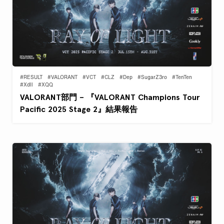
#RESULT
#VALORANT
#VCT
#CLZ
#Dep
#SugarZ3ro
#TenTen
#Xdll
#XQQ
VALORANT部門 – 『VALORANT Champions Tour
Pacific 2025 Stage 2』結果報告