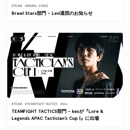
#TEAM
#BRAWL STARS
Brawl Stars部門 – Levi退団のお知らせ
#TEAM
#TEAMFIGHT TACTICS
#kes
TEAMFIGHT TACTICS部門 – kesが『Lore &
Legends APAC Tactician’s Cup Ⅰ』に出場