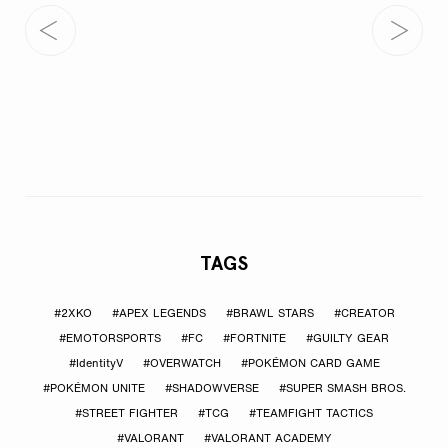
TAGS
#2XKO
#APEX LEGENDS
#BRAWL STARS
#CREATOR
#EMOTORSPORTS
#FC
#FORTNITE
#GUILTY GEAR
#IdentityV
#OVERWATCH
#POKÉMON CARD GAME
#POKÉMON UNITE
#SHADOWVERSE
#SUPER SMASH BROS.
#STREET FIGHTER
#TCG
#TEAMFIGHT TACTICS
#VALORANT
#VALORANT ACADEMY