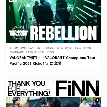
#TEAM
#VALORANT
#VCT
#Absol
#eKo
#gya9
#mini
#ryota-
#SugarZ3ro
#SyouTa
#Xdll
#XQQ
VALORANT部門 – 『VALORANT Champions Tour
Pacific 2026 Kickoff』に出場