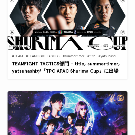
#TEAM
#TEAMFIGHT TACTICS
#summertimer
#title
#yatsuhashi
TEAMFIGHT TACTICS部門 – title, summertimer,
yatsuhashiが『TPC APAC Shurima Cup』に出場