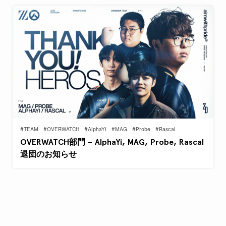
#TEAM
#OVERWATCH
#AlphaYi
#MAG
#Probe
#Rascal
OVERWATCH部門 – AlphaYi, MAG, Probe, Rascal
退団のお知らせ