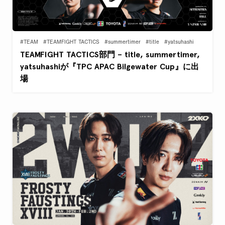
#TEAM
#TEAMFIGHT TACTICS
#summertimer
#title
#yatsuhashi
TEAMFIGHT TACTICS部門 – title, summertimer,
yatsuhashiが『TPC APAC Bilgewater Cup』に出
場