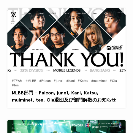
#TEAM
#MLBB
#Falcon
#june1
#Kani
#Katsu
#muiminet
#Ola
#ten
MLBB部門 – Falcon, june1, Kani, Katsu,
muiminet, ten, Ola退団及び部門解散のお知らせ