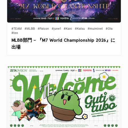
#TEAM
#MLBB
#Falcon
#june1
#Kani
#Katsu
#muiminet
#Ola
#ten
MLBB部門 – 『M7 World Championship 2026』に
出場