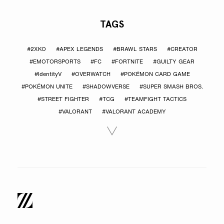
TAGS
#2XKO
#APEX LEGENDS
#BRAWL STARS
#CREATOR
#EMOTORSPORTS
#FC
#FORTNITE
#GUILTY GEAR
#IdentityV
#OVERWATCH
#POKÉMON CARD GAME
#POKÉMON UNITE
#SHADOWVERSE
#SUPER SMASH BROS.
#STREET FIGHTER
#TCG
#TEAMFIGHT TACTICS
#VALORANT
#VALORANT ACADEMY