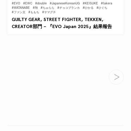
#EVO
#EWC
#double
#JapaneseKoreanUG
#KEISUKE
#takera
#WATANABE
#翔
#ちゅらら
#チョコブランカ
#ひかる
#ひぐち
#ファン太
#ももち
#ヤマグチ
GUILTY GEAR, STREET FIGHTER, TEKKEN,
CREATOR部門 – 『EVO Japan 2025』結果報告