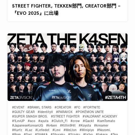
STREET FIGHTER, TEKKEN部門, CREATOR部門 –
『EVO 2025』に出場
#EVENT
#BRAWL STARS
#CREATOR
#FC
#FORTNITE
#GUILTY GEAR
#IdentityV
#PARAVOX
#POKÉMON UNITE
#SUPER SMASH BROS.
#STREET FIGHTER
#VALORANT ACADEMY
#1LevUP
#aco
#ayuta
#Clutch_Fi
#crow
#Gackt
#iamTomato
#JapaneseKoreanUG
#k4sen
#Killin9Hit
#Koyota
#kreamer
#Kurfz
#Laz
#Lefiedot
#Levi
#MeLton
#Minipiyo
#Nozomi.
#Rom
#Sari
#SHAKA
#Shuraku
#Sizuku
#ta1yo
#takera
#Tea