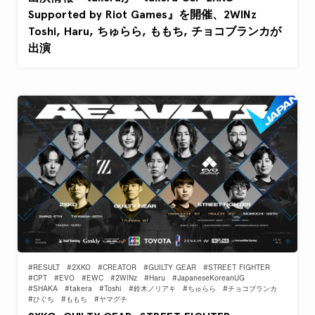
Supported by Riot Games』を開催、2WINz
Toshi, Haru, ちゅらら, ももち, チョコブランカが
出演
#RESULT
#2XKO
#CREATOR
#GUILTY GEAR
#STREET FIGHTER
#CPT
#EVO
#EWC
#2WINz
#Haru
#JapaneseKoreanUG
#SHAKA
#takera
#Toshi
#鈴木ノリアキ
#ちゅらら
#チョコブランカ
#ひぐち
#ももち
#ヤマグチ