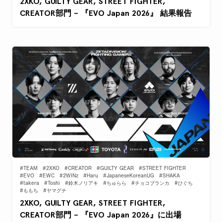
2XKO, GUILTY GEAR, STREET FIGHTER,
CREATOR部門 – 『EVO Japan 2026』 結果報告
#TEAM
#2XKO
#CREATOR
#GUILTY GEAR
#STREET FIGHTER
#EVO
#EWC
#2WINz
#Haru
#JapaneseKoreanUG
#SHAKA
#takera
#Toshi
#鈴木ノリアキ
#ちゅらら
#チョコブランカ
#ひぐち
#ももち
#ヤマグチ
2XKO, GUILTY GEAR, STREET FIGHTER,
CREATOR部門 – 『EVO Japan 2026』に出場