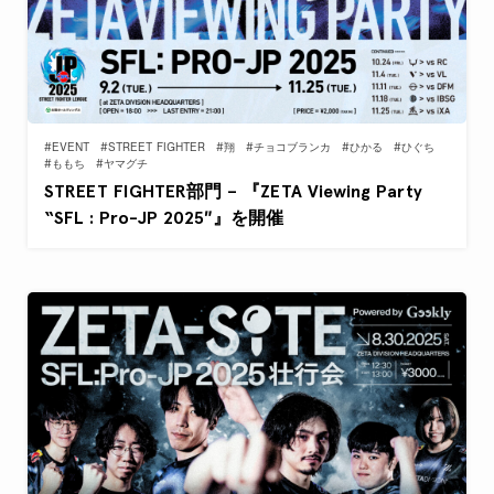
#EVENT
#STREET FIGHTER
#翔
#チョコブランカ
#ひかる
#ひぐち
#ももち
#ヤマグチ
STREET FIGHTER部門 – 『ZETA Viewing Party
“SFL : Pro-JP 2025″』を開催