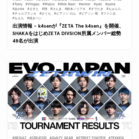
#Tomy
#Vitoppo
#Wajiro
#Web Nasri
#winter
#yuki
#yuma
#あcola
#えすと
#翔
#けんき
#鈴木ノリアキ
#すでたき
#ちゅらら
#チョコブランカ
#ひぐち
#ピアソン のん
#ピアソン 唯
#ファン太
#ももち
#焼きパン
出演情報 – k4senが『ZETA The k4sen』を開催、
SHAKAをはじめZETA DIVSION所属メンバー総勢
48名が出演
#RESULT
#CREATOR
#GUILTY GEAR
#STREET FIGHTER
#TEKKEN