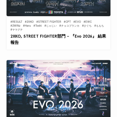
#RESULT
#2XKO
#STREET FIGHTER
#CPT
#EVO
#EWC
#2WINz
#Haru
#Toshi
#じゃじい
#チョコブランカ
#ひぐち
#ももち
#ヤマグチ
2XKO, STREET FIGHTER部門 – 『Evo 2026』 結果
報告