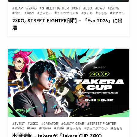
#TEAM
#2XKO
#STREET FIGHTER
#CPT
#EVO
#EWC
#2WINz
#Haru
#Toshi
#じゃじい
#チョコブランカ
#ひぐち
#ももち
#ヤマグチ
2XKO, STREET FIGHTER部門 – 『Evo 2026』に出
場
#EVENT
#2XKO
#CREATOR
#GUILTY GEAR
#STREET FIGHTER
#2WINz
#Haru
#takera
#Toshi
#ちゅらら
#チョコブランカ
#ももち
出演情報 – takeraが『takera CUP 2XKO