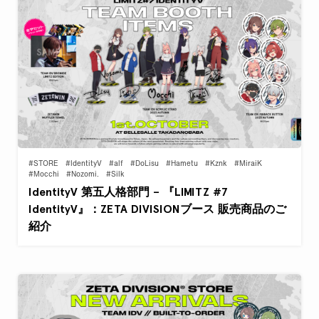
#STORE
#IdentityV
#alf
#DoLisu
#Hametu
#Kznk
#MiraiK
#Mocchi
#Nozomi.
#Silk
IdentityV 第五人格部門 – 『LIMITZ #7
IdentityV』：ZETA DIVISIONブース 販売商品のご
紹介