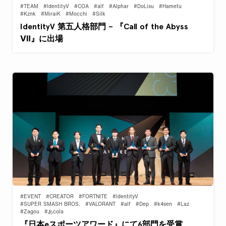
#TEAM
#IdentityV
#COA
#alf
#Alphar
#DoLisu
#Hametu
#Kznk
#MiraiK
#Mocchi
#Silk
IdentityV 第五人格部門 – 『Call of the Abyss
Ⅶ』に出場
#EVENT
#CREATOR
#FORTNITE
#IdentityV
#SUPER SMASH BROS.
#VALORANT
#alf
#Dep
#k4sen
#Laz
#Zagou
#あcola
『日本eスポーツアワード』にて6部門を受賞