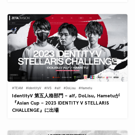
#TEAM
#IdentityV
#IVS
#alf
#DoLisu
#Hametu
IdentityV 第五人格部門 – alf, DoLisu, Hametuが
『Asian Cup – 2023 IDENTITY V STELLARIS
CHALLENGE』に出場