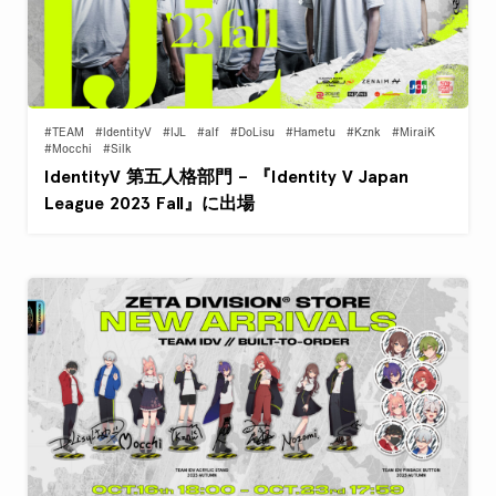
#TEAM
#IdentityV
#IJL
#alf
#DoLisu
#Hametu
#Kznk
#MiraiK
#Mocchi
#Silk
IdentityV 第五人格部門 – 『Identity V Japan
League 2023 Fall』に出場