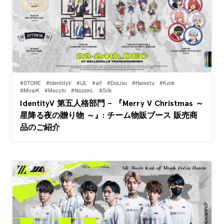
#STORE
#IdentityV
#IJL
#alf
#DoLisu
#Hametu
#Kznk
#MiraiK
#Mocchi
#Nozomi.
#Silk
IdentityV 第五人格部門 – 『Merry V Christmas ～
星降る夜の贈り物 ～』: チーム物販ブース 販売商
品のご紹介