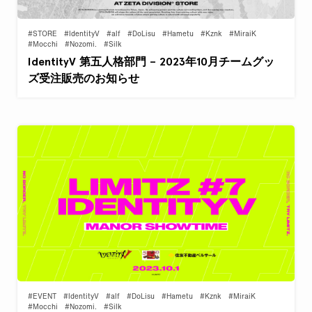
#STORE
#IdentityV
#alf
#DoLisu
#Hametu
#Kznk
#MiraiK
#Mocchi
#Nozomi.
#Silk
IdentityV 第五人格部門 – 2023年10月チームグッ
ズ受注販売のお知らせ
#EVENT
#IdentityV
#alf
#DoLisu
#Hametu
#Kznk
#MiraiK
#Mocchi
#Nozomi.
#Silk