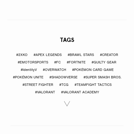
TAGS
#2XKO
#APEX LEGENDS
#BRAWL STARS
#CREATOR
#EMOTORSPORTS
#FC
#FORTNITE
#GUILTY GEAR
#IdentityV
#OVERWATCH
#POKÉMON CARD GAME
#POKÉMON UNITE
#SHADOWVERSE
#SUPER SMASH BROS.
#STREET FIGHTER
#TCG
#TEAMFIGHT TACTICS
#VALORANT
#VALORANT ACADEMY