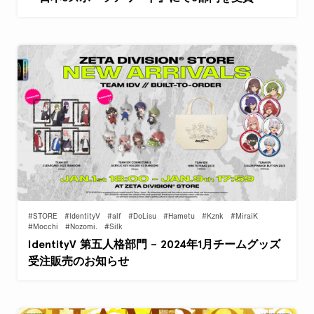
#STORE
#IdentityV
#alf
#DoLisu
#Hametu
#Kznk
#MiraiK
#Mocchi
#Nozomi.
#Silk
IdentityV 第五人格部門 – 2024年1月チームグッズ
受注販売のお知らせ