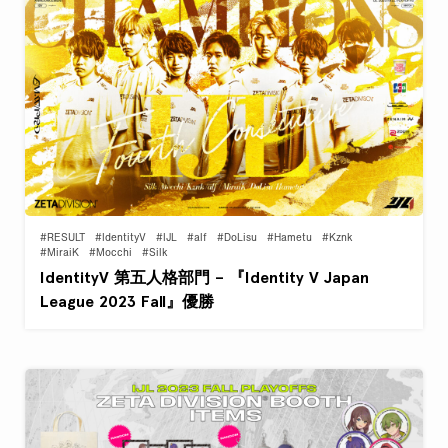
#RESULT
#IdentityV
#IJL
#alf
#DoLisu
#Hametu
#Kznk
#MiraiK
#Mocchi
#Silk
IdentityV 第五人格部門 – 『Identity V Japan
League 2023 Fall』優勝