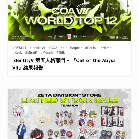
#RESULT
#IdentityV
#COA
#alf
#Alphar
#DoLisu
#Hametu
#Kznk
#MiraiK
#Mocchi
#Silk
IdentityV 第五人格部門 – 『Call of the Abyss
VII』結果報告