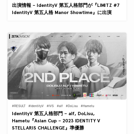
出演情報 – IdentityV 第五人格部門が『LIMITZ #7
IdentityV 第五人格 Manor Showtime』に出演
#RESULT
#IdentityV
#IVS
#alf
#DoLisu
#Hametu
IdentityV 第五人格部門 – alf, DoLisu,
Hametu『Asian Cup – 2023 IDENTITY V
STELLARIS CHALLENGE』準優勝