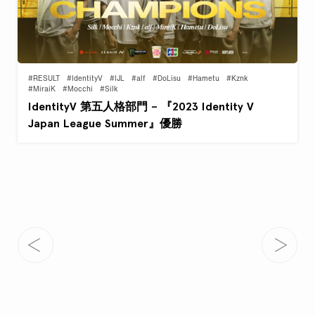
#RESULT
#IdentityV
#IJL
#alf
#DoLisu
#Hametu
#Kznk
#MiraiK
#Mocchi
#Silk
IdentityV 第五人格部門 – 『2023 Identity V
Japan League Summer』優勝