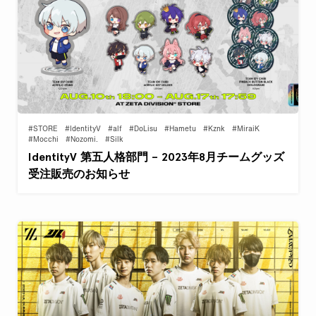
#STORE
#IdentityV
#alf
#DoLisu
#Hametu
#Kznk
#MiraiK
#Mocchi
#Nozomi.
#Silk
IdentityV 第五人格部門 – 2023年8月チームグッズ
受注販売のお知らせ