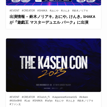
#EVENT
#CREATOR
#SHAKA
#おにや
#けんき
#鈴木ノリアキ
出演情報 – 鈴木ノリアキ, おにや, けんき, SHAKA
が『遊戯王 マスターデュエル パーク』に出演
#EVENT
#CREATOR
#Clutch_Fi
#JapaneseKoreanUG
#k4sen
#Killin9Hit
#Laz
#SHAKA
#ta1yo
#おにや
#けんき
#鈴木ノリアキ
#ファン太