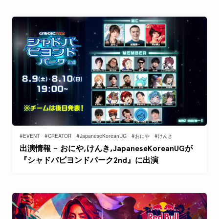
#EVENT
#CREATOR
#JapaneseKoreanUG
#おにや
#けんき
出演情報 – おにや,けんき,JapaneseKoreanUGが
『シャドバビヨンドパーク2nd』に出演