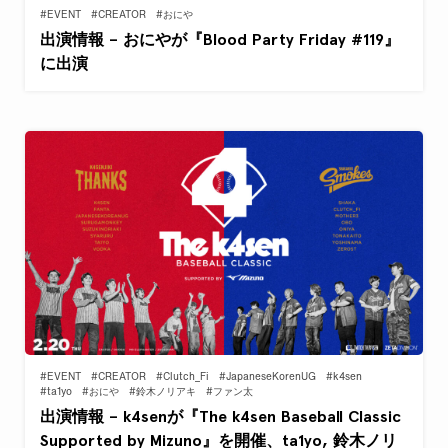
#EVENT
#CREATOR
#おにや
出演情報 – おにやが『Blood Party Friday #119』
に出演
#EVENT
#CREATOR
#Clutch_Fi
#JapaneseKorenUG
#k4sen
#ta1yo
#おにや
#鈴木ノリアキ
#ファン太
出演情報 – k4senが『The k4sen Baseball Classic
Supported by Mizuno』を開催、ta1yo, 鈴木ノリ