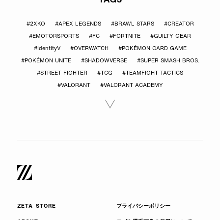
#2XKO
#APEX LEGENDS
#BRAWL STARS
#CREATOR
#EMOTORSPORTS
#FC
#FORTNITE
#GUILTY GEAR
#IdentityV
#OVERWATCH
#POKÉMON CARD GAME
#POKÉMON UNITE
#SHADOWVERSE
#SUPER SMASH BROS.
#STREET FIGHTER
#TCG
#TEAMFIGHT TACTICS
#VALORANT
#VALORANT ACADEMY
ZETA STORE
プライバシーポリシー