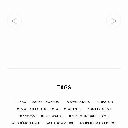
TAGS
#2XKO
#APEX LEGENDS
#BRAWL STARS
#CREATOR
#EMOTORSPORTS
#FC
#FORTNITE
#GUILTY GEAR
#IdentityV
#OVERWATCH
#POKÉMON CARD GAME
#POKÉMON UNITE
#SHADOWVERSE
#SUPER SMASH BROS.