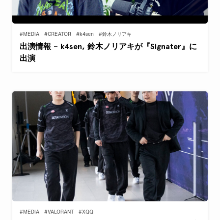
#MEDIA
#CREATOR
#k4sen
#鈴木ノリアキ
出演情報 – k4sen, 鈴木ノリアキが『Signater』に
出演
#MEDIA
#VALORANT
#XQQ