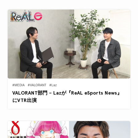
#MEDIA
#VALORANT
#Laz
VALORANT部門 – Lazが『ReAL eSports News』
にVTR出演