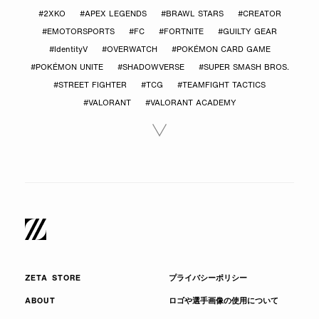
#2XKO
#APEX LEGENDS
#BRAWL STARS
#CREATOR
#EMOTORSPORTS
#FC
#FORTNITE
#GUILTY GEAR
#IdentityV
#OVERWATCH
#POKÉMON CARD GAME
#POKÉMON UNITE
#SHADOWVERSE
#SUPER SMASH BROS.
#STREET FIGHTER
#TCG
#TEAMFIGHT TACTICS
#VALORANT
#VALORANT ACADEMY
ZETA STORE
プライバシーポリシー
ABOUT
ロゴや選手画像の使用について